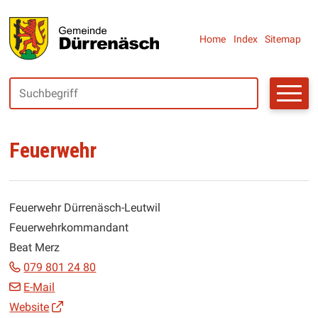
Navigieren in Dürrenäsch
SCHNELLNAVIGATION
Metanaviga
Home
Index
Sitemap
Suchbegriff
Suche starte
Feuerwehr
Feuerwehr Dürrenäsch-Leutwil
Feuerwehrkommandant
Beat Merz
079 801 24 80
E-Mail
Website