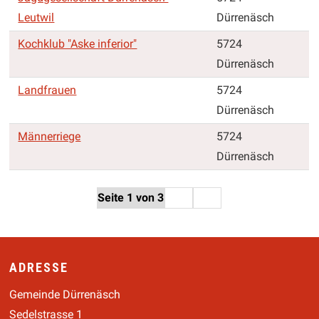
Leutwil
Dürrenäsch
Kochklub "Aske inferior"
5724
Dürrenäsch
Landfrauen
5724
Dürrenäsch
Männerriege
5724
Dürrenäsch
weiter
Ende
Seite 1 von 3
Footer
ADRESSE
Gemeinde Dürrenäsch
Sedelstrasse 1