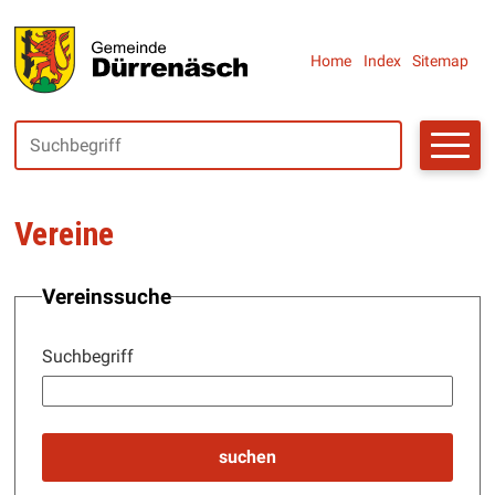
Navigieren in Dürrenäsch
SCHNELLNAVIGATION
Metanaviga
Home
Index
Sitemap
Suchbegriff
Suche starte
Vereine
Vereinssuche
Suchbegriff
suchen