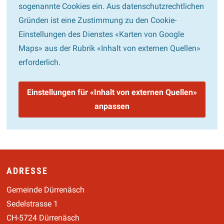
sogenannte Cookies ein. Aus datenschutzrechtlichen
Gründen ist eine Zustimmung zu den Cookie-
Einstellungen des Dienstes «Karten von Google
Maps» aus der Rubrik «Inhalt von externen Quellen»
erforderlich.
Einstellungen für «Inhalt von externen Quellen»
anpassen
Footer
ADRESSE
Gemeinde Dürrenäsch
Sedelstrasse 1
CH-5724 Dürrenäsch